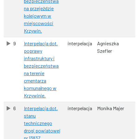
bezpieczeństwa
na przejeździe
kolejowym w
miejscowości
Krzywin.
9
Interpelacja dot.
interpelacja
Agnieszka
poprawy
Szefler
infrastruktury i
bezpieczeństwa
na terenie
cmentarza
komunalnego w
Krzywinie.
6
Interpelacja dot.
interpelacja
Monika Majer
stanu
technicznego
drogi powiatowej
nr 1383Z.