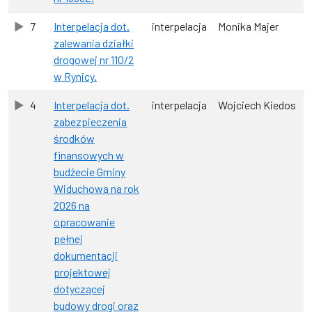
7
Interpelacja dot.
interpelacja
Monika Majer
zalewania działki
drogowej nr 110/2
w Rynicy.
4
Interpelacja dot.
interpelacja
Wojciech Kiedos
zabezpieczenia
środków
finansowych w
budżecie Gminy
Widuchowa na rok
2026 na
opracowanie
pełnej
dokumentacji
projektowej
dotyczącej
budowy drogi oraz