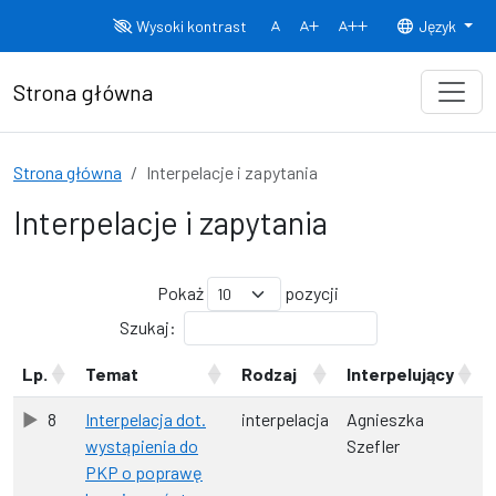
Przejdź do treści
Wysoki kontrast
Język
Normalny rozmiar czcionki
Rozmiar czcionki 150%
Rozmiar czcionki
Strona główna
Strona główna
Interpelacje i zapytania
Interpelacje i zapytania
Pokaż
pozycji
Szukaj:
Lp.
Temat
Rodzaj
Interpelujący
8
Interpelacja dot.
interpelacja
Agnieszka
wystąpienia do
Szefler
PKP o poprawę