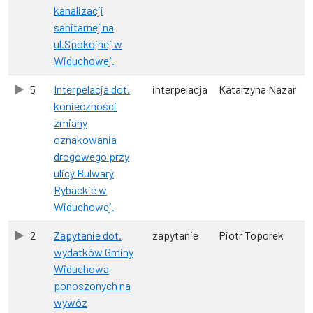
kanalizacji
sanitarnej na
ul.Spokojnej w
Widuchowej.
5
Interpelacja dot.
interpelacja
Katarzyna Nazar
konieczności
zmiany
oznakowania
drogowego przy
ulicy Bulwary
Rybackie w
Widuchowej.
2
Zapytanie dot.
zapytanie
Piotr Toporek
wydatków Gminy
Widuchowa
ponoszonych na
wywóz