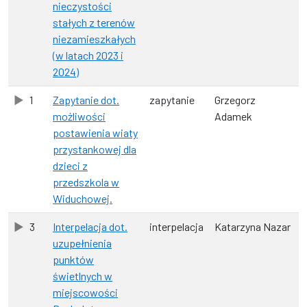
nieczystości
stałych z terenów
niezamieszkałych
(w latach 2023 i
2024)
1
Zapytanie dot.
zapytanie
Grzegorz
możliwości
Adamek
postawienia wiaty
przystankowej dla
dzieci z
przedszkola w
Widuchowej.
3
Interpelacja dot.
interpelacja
Katarzyna Nazar
uzupełnienia
punktów
świetlnych w
miejscowości