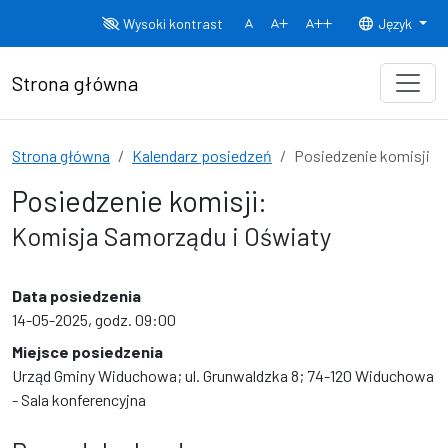
Przejdź do treści
Wysoki kontrast
Język
Normalny rozmiar czcionki
Rozmiar czcionki 150%
Rozmiar czcionki
Strona główna
Strona główna
Kalendarz posiedzeń
Posiedzenie komisji
Posiedzenie komisji:
Komisja Samorządu i Oświaty
Data posiedzenia
14-05-2025, godz. 09:00
Miejsce posiedzenia
Urząd Gminy Widuchowa; ul. Grunwaldzka 8; 74-120 Widuchowa
- Sala konferencyjna