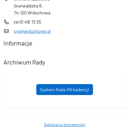
Grunwaldzka 8,
74-120 Widuchowa
tel 91 416 72 55
org@widuchowa.pl
Informacje
Archiwum Rady
System Rada VIII kadencji
Deklaracja dostępności