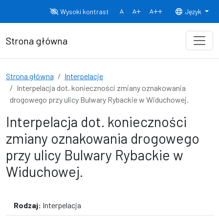
Przejdź do treści
Wysoki kontrast
Język
Normalny rozmiar czcionki
Rozmiar czcionki 150%
Rozmiar czcionki
Strona główna
Strona główna
Interpelacje
Interpelacja dot. konieczności zmiany oznakowania
drogowego przy ulicy Bulwary Rybackie w Widuchowej.
Interpelacja dot. konieczności
zmiany oznakowania drogowego
przy ulicy Bulwary Rybackie w
Widuchowej.
Rodzaj:
Interpelacja