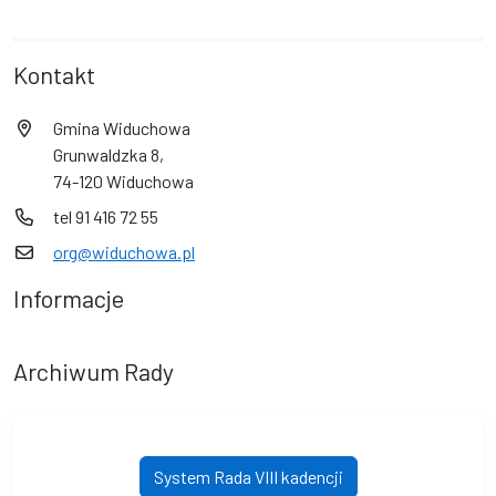
Kontakt
Gmina Widuchowa
Grunwaldzka 8,
74-120 Widuchowa
tel 91 416 72 55
org@widuchowa.pl
Informacje
Archiwum Rady
System Rada VIII kadencji