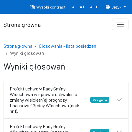
Przejdź do treści
Wysoki kontrast
Język
Normalny rozmiar czcionki
Rozmiar czcionki 150%
Rozmiar czcionki
Strona główna
Strona główna
Głosowania - lista posiedzeń
Wyniki głosowań
Wyniki głosowań
Projekt uchwały Rady Gminy
Widuchowa w sprawie uchwalenia
zmiany wieloletniej prognozy
Przyjęto
finansowej Gminy Widuchowa (druk
nr 1).
Projekt uchwały Rady Gminy
Widuchowa w sprawie zmiany
Przyjęto